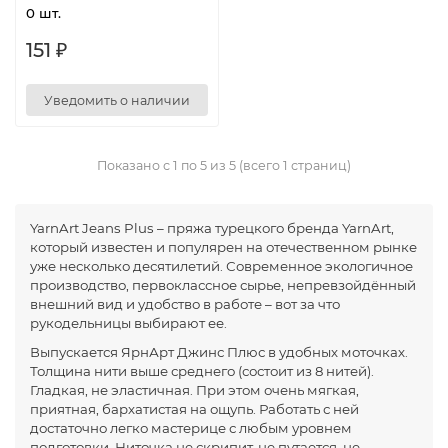
0 шт.
151 ₽
Уведомить о наличии
Показано с 1 по 5 из 5 (всего 1 страниц)
YarnArt Jeans Plus – пряжа турецкого бренда YarnArt,
который известен и популярен на отечественном рынке
уже несколько десятилетий. Современное экологичное
производство, первоклассное сырье, непревзойдённый
внешний вид и удобство в работе – вот за что
рукодельницы выбирают ее.
Выпускается ЯрнАрт Джинс Плюс в удобных моточках.
Толщина нити выше среднего (состоит из 8 нитей).
Гладкая, не эластичная. При этом очень мягкая,
приятная, бархатистая на ощупь. Работать с ней
достаточно легко мастерице с любым уровнем
подготовки. Ниточка не скрипит, не путается, не