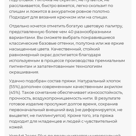
расслаивается, быстро вяжется, легко скользит по
спицам и ложится в аккуратное ровное полотно.
Подходит для вязания крючком или на спицах.
Отдельно хочется отметить богатую цветовую палитру,
представленную более чем 40 разнообразными
вариантами. Вы сможете выбрать понравившиеся
классические базовые оттенки, полутона или же яркие
насыщенные цвета. Качественный, стойкий
равномерный окрас достигается благодаря
используемым в процессе производства премиальным
пигментам и запатентованным технологиям
окрашивания.
Удачно подобран состав пряжи. Натуральный хлопок
(55%) дополнен современным качественным акрилом
(45%). Такое сочетание обеспечивает износостойкость,
прочность, воздухопроницаемость нити. В результате
готовое изделие прослужит долгое время, сохранив
первоначальный внешний вид (не деформируется, не
выцветет, не пиллингуется). Кроме того, эта пряжа
подходит для младенцев и людей с чувствительной
кожей.
YarnArt Jeans Plus по праву считается универсальной