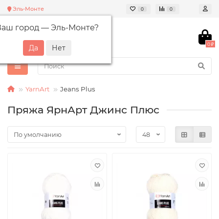
Эль-Монте
0
0
Ваш город —
Эль-Монте
?
0 ₽
YarnArt
Jeans Plus
Пряжа ЯрнАрт Джинс Плюс