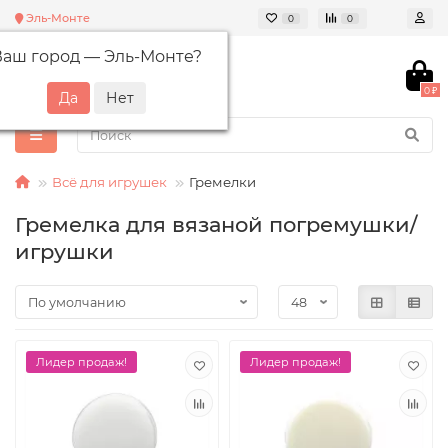
Эль-Монте
0
0
Ваш город —
Эль-Монте
?
0 ₽
Всё для игрушек
Гремелки
Гремелка для вязаной погремушки/
игрушки
Лидер продаж!
Лидер продаж!