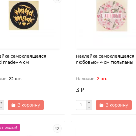
ейка самоклеящаяся
Наклейка самоклеящаяся 
d made» 4 см
любовью» 4 см тюльпаны
22 шт.
2 шт.
3 ₽
В корзину
В корзину
 продаж!