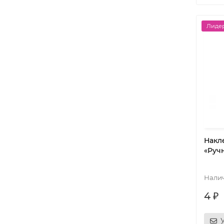
Лидер
Накл
«Ручн
4 ₽