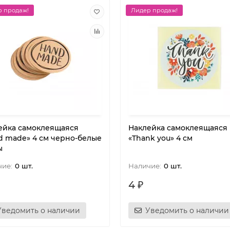
 продаж!
Лидер продаж!
ейка самоклеящаяся
Наклейка самоклеящаяся
d made» 4 см черно-белые
«Thank you» 4 см
ы
0 шт.
0 шт.
4 ₽
Уведомить о наличии
Уведомить о наличии