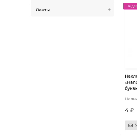
Лидер
Ленты
Накл
«Han
букв
4 ₽