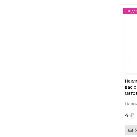
Лидер
Накл
вас 
мато
4 ₽