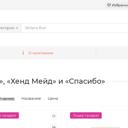
Избранн
тегории
О компании
», «Хенд Мейд» и «Спасибо»
лчанию
Название
Цена
 продаж!
Лидер продаж!