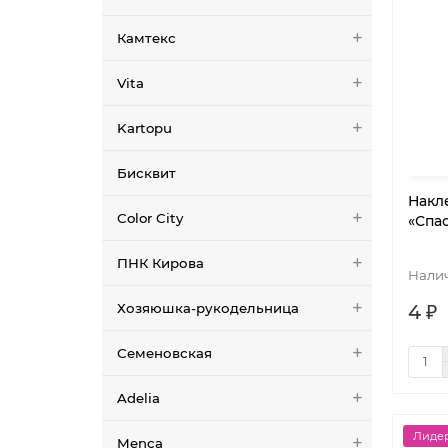
Камтекс
Vita
Kartopu
Бисквит
Накл
Color City
«Спа
ПНК Кирова
Хозяюшка-рукодельница
4 ₽
Семеновская
Adelia
Лидер
Menca