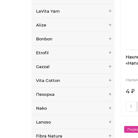
LaVita Yarn
Alize
Bonbon
Etrofil
Накл
«Han
Gazzal
Vita Cotton
4 ₽
Пехорка
Nako
Lanoso
Лидер
Fibra Natura