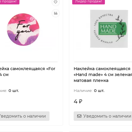
 продаж!
Лидер продаж!
ейка самоклеящаяся «For
Наклейка самоклеящаяся
4 см
«Hand made» 4 см зелена
матовая пленка
0 шт.
0 шт.
4 ₽
Уведомить о наличии
Уведомить о наличии