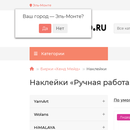
Эль-Монте
Ваш город —
Эль-Монте
?
Все ка
Категории
Бирки «Хенд Мейд»
Наклейки
Наклейки «Ручная работа
По умо
YarnArt
Wolans
Лидер
HiMALAYA