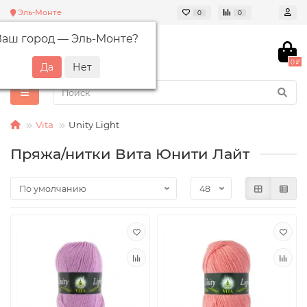
Эль-Монте
0
0
Ваш город —
Эль-Монте
?
0 ₽
Vita
Unity Light
Пряжа/нитки Вита Юнити Лайт