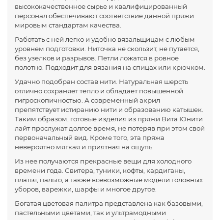
высококачественное сырье и квалифицированный
персонал обеспечивают соответствие данной пряжи
мировым стандартам качества.
Работать с ней легко и удобно вязальщицам с любым
уровнем подготовки. Ниточка не скользит, не путается,
без узелков и разрывов. Петли ложатся в ровное
полотно. Подходит для вязания на спицах или крючком.
Удачно подобран состав нити. Натуральная шерсть
отлично сохраняет тепло и обладает повышенной
гигроскопичностью. А современный акрил
препятствует истиранию нити и образованию катышек.
Таким образом, готовые изделия из пряжи Вита Юнити
лайт прослужат долгое время, не потеряв при этом свой
первоначальный вид. Кроме того, эта пряжа
невероятно мягкая и приятная на ощупь.
Из нее получаются прекрасные вещи для холодного
времени года. Свитера, туники, кофты, кардиганы,
платья, пальто, а также всевозможные модели головных
уборов, варежки, шарфы и многое другое.
Богатая цветовая палитра представлена как базовыми,
пастельными цветами, так и ультрамодными