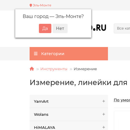
Эль-Монте
Ваш город —
Эль-Монте
?
Все ка
Категории
Инструменты
Измерение
Измерение, линейки для
По умо
YarnArt
Wolans
HiMALAYA