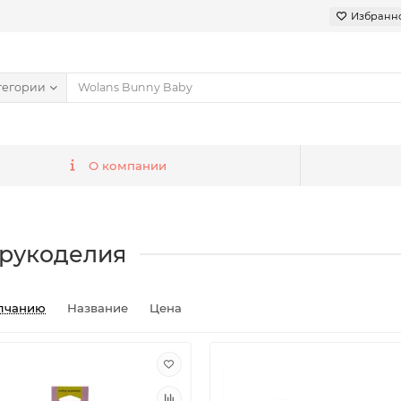
Избранн
тегории
О компании
 рукоделия
лчанию
Название
Цена