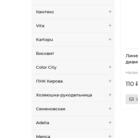
Камтекс
Vita
Kartopu
Бисквит
Лине
диам
Color City
ПНК Кирова
110 
Хозяюшка-рукодельница
Семеновская
Adelia
Menca