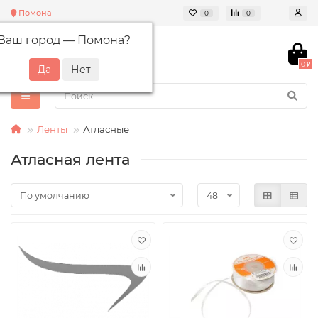
Помона
0
0
Ваш город —
Помона
?
0 ₽
Ленты
Атласные
Атласная лента