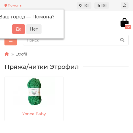
Помона
0
0
Ваш город —
Помона
?
0 ₽
Etrofil
Пряжа/нитки Этрофил
Yonca Baby