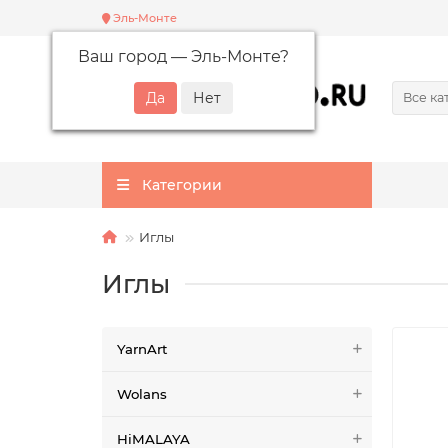
Эль-Монте
Ваш город —
Эль-Монте
?
Все ка
Категории
Иглы
Иглы
YarnArt
Wolans
HiMALAYA