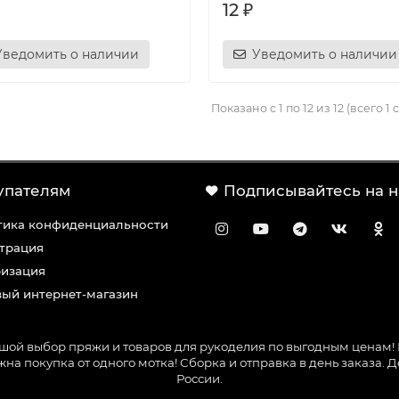
12 ₽
Уведомить о наличии
Уведомить о наличии
Показано с 1 по 12 из 12 (всего 1
упателям
Подписывайтесь на н
тика конфиденциальности
трация
ризация
ый интернет-магазин
ьшой выбор пряжи и товаров для рукоделия по выгодным ценам! 
на покупка от одного мотка! Сборка и отправка в день заказа. 
России.