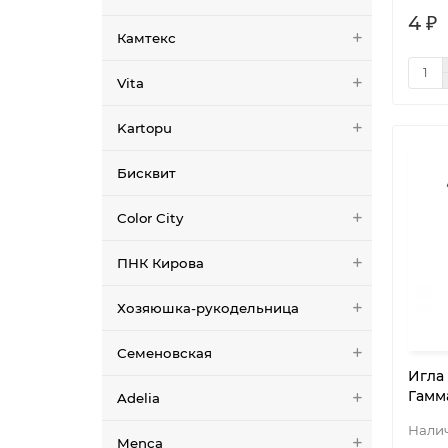
4 ₽
Камтекс
Vita
Kartopu
Бисквит
Color City
ПНК Кирова
Хозяюшка-рукодельница
Семеновская
Игла
Гамм
Adelia
Menca