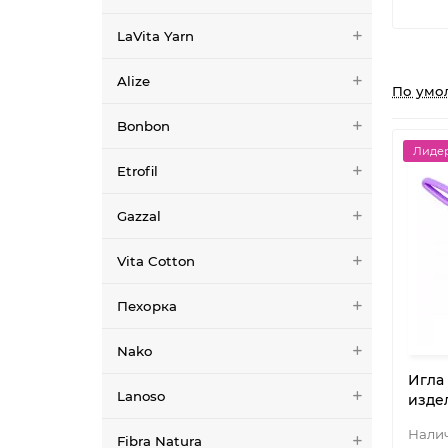
LaVita Yarn
Alize
По умо
Bonbon
Лидер
Etrofil
Gazzal
Vita Cotton
Пехорка
Nako
Игла
Lanoso
издел
Fibra Natura