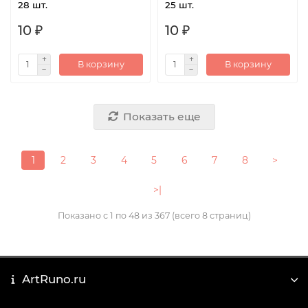
28 шт.
25 шт.
10 ₽
10 ₽
В корзину
В корзину
Показать еще
1
2
3
4
5
6
7
8
>
>|
Показано с 1 по 48 из 367 (всего 8 страниц)
ArtRuno.ru