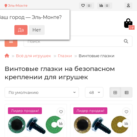
Эль-Монте
0
0
Ваш город —
Эль-Монте
?
0 ₽
Всё для игрушек
Глазки
Винтовые глазки
Винтовые глазки на безопасном
креплении для игрушек
Лидер продаж!
Лидер продаж!