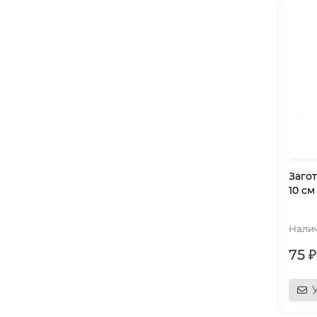
Заго
10 см
75 ₽