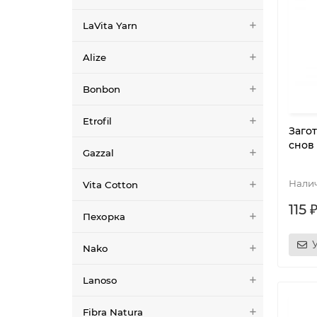
LaVita Yarn
Alize
Bonbon
Etrofil
Заго
снов
Gazzal
Vita Cotton
115 
Пехорка
Nako
Lanoso
Fibra Natura