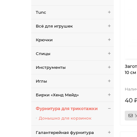
Tunc
Всё для игрушек
Крючки
Спицы
Заго
Инструменты
10 с
Иглы
Бирки «Хенд Мейд»
40 
Фурнитура для трикотажки
Донышко для корзинок
Галантерейная фурнитура