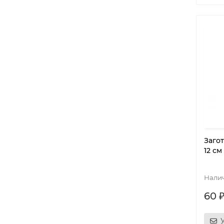
Заго
12 см
60 