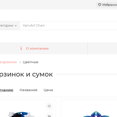
Избранн
тегории
О компании
корзинок
Цветные
рзинок и сумок
лчанию
Название
Цена