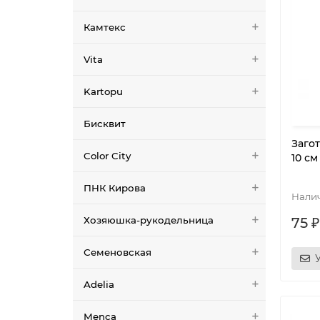
Камтекс
Vita
Kartopu
Бисквит
Заго
Color City
10 с
ПНК Кирова
Хозяюшка-рукодельница
75 ₽
Семеновская
Adelia
Menca