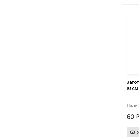
Заго
10 с
60 