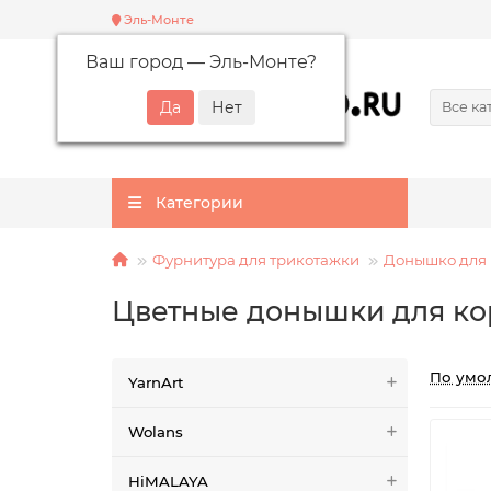
Эль-Монте
Ваш город —
Эль-Монте
?
Все ка
Категории
Фурнитура для трикотажки
Донышко для 
Цветные донышки для ко
По умо
YarnArt
Wolans
HiMALAYA