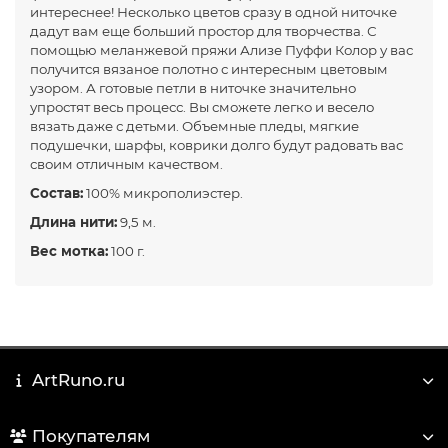
интереснее! Несколько цветов сразу в одной ниточке
дадут вам еще больший простор для творчества. С
помощью меланжевой пряжи Ализе Пуффи Колор у вас
получится вязаное полотно с интересным цветовым
узором. А готовые петли в ниточке значительно
упростят весь процесс. Вы сможете легко и весело
вязать даже с детьми. Объемные пледы, мягкие
подушечки, шарфы, коврики долго будут радовать вас
своим отличным качеством.
Состав:
100% микрополиэстер.
Длина нити:
9,5 м.
Вес мотка:
100 г.
ArtRuno.ru
Покупателям