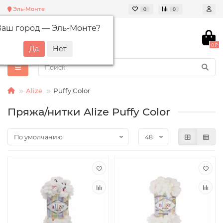
Эль-Монте
0
0
Ваш город —
Эль-Монте
?
0 ₽
Alize
Puffy Color
Пряжа/нитки Alize Puffy Color