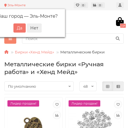
Эль-Монте
0
0
Ваш город —
Эль-Монте
?
0 ₽
Бирки «Хенд Мейд»
Металлические бирки
Металлические бирки «Ручная
работа» и «Хенд Мейд»
Лидер продаж!
Лидер продаж!