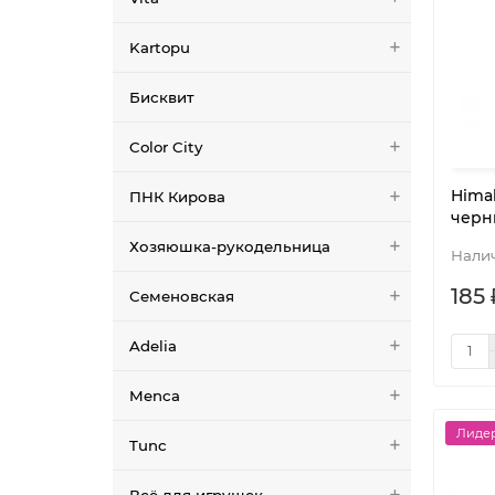
Kartopu
Бисквит
Color City
Himal
ПНК Кирова
черн
Хозяюшка-рукодельница
185 
Семеновская
Adelia
Menca
Лидер
Tunc
Всё для игрушек