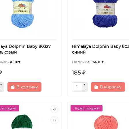
aya Dolphin Baby 80327
Himalaya Dolphin Baby 80
льковый
синий
88 шт.
94 шт.
₽
185 ₽
В корзину
В корзину
 продаж!
Лидер продаж!