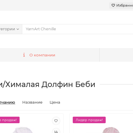
Избранн
тегории
О компании
и/Хималая Долфин Беби
лчанию
Название
Цена
 продаж!
Лидер продаж!