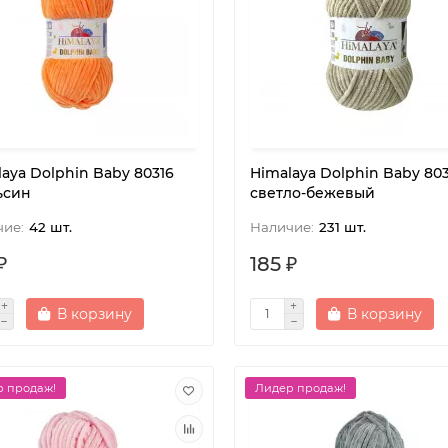
aya Dolphin Baby 80316
Himalaya Dolphin Baby 803
ьсин
светло-бежевый
42 шт.
231 шт.
₽
185 ₽
В корзину
В корзину
 продаж!
Лидер продаж!