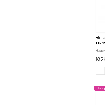
Himal
васи
185 
Лидер