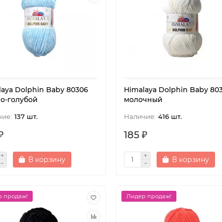
laya Dolphin Baby 80306
Himalaya Dolphin Baby 80
о-голубой
молочный
137 шт.
416 шт.
₽
185 ₽
В корзину
В корзину
 продаж!
Лидер продаж!