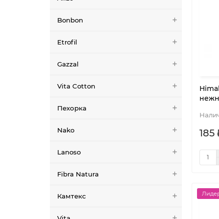
Bonbon
Etrofil
Gazzal
Vita Cotton
Hima
нежн
Пехорка
Nako
185 
Lanoso
Fibra Natura
Лидер
Камтекс
Vita