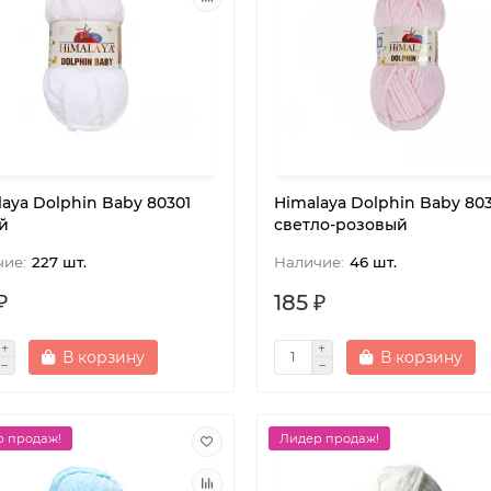
aya Dolphin Baby 80301
Himalaya Dolphin Baby 80
й
светло-розовый
227 шт.
46 шт.
₽
185 ₽
В корзину
В корзину
 продаж!
Лидер продаж!