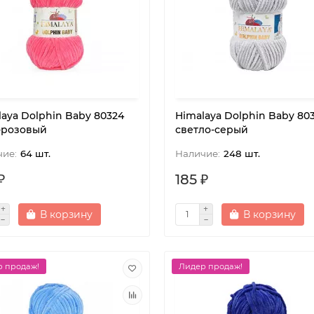
laya Dolphin Baby 80324
Himalaya Dolphin Baby 80
-розовый
светло-серый
64 шт.
248 шт.
₽
185 ₽
В корзину
В корзину
 продаж!
Лидер продаж!