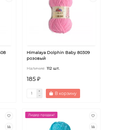
308
Himalaya Dolphin Baby 80309
розовый
112 шт.
185 ₽
В корзину
Лидер продаж!