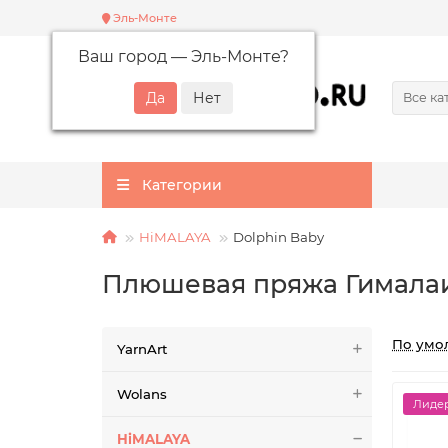
Эль-Монте
Ваш город —
Эль-Монте
?
Все ка
Категории
HiMALAYA
Dolphin Baby
Плюшевая пряжа Гимала
По умо
YarnArt
Wolans
Лидер
HiMALAYA