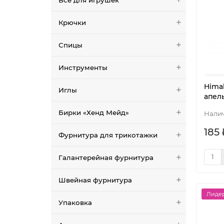
Крючки
Спицы
Инструменты
Himal
Иглы
апел
Бирки «Хенд Мейд»
185 
Фурнитура для трикотажки
Галантерейная фурнитура
Швейная фурнитура
Лидер
Упаковка