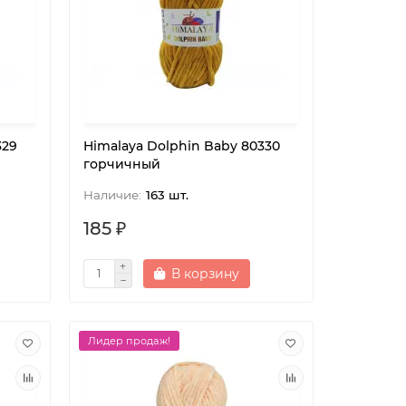
329
Himalaya Dolphin Baby 80330
горчичный
163 шт.
185 ₽
В корзину
Лидер продаж!