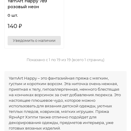
YarnArt Happy 789
розовый неон
0 шт.
140 ₽
Уведомить о наличии
Показано с 1 по 19 из 19 (всего 1 страниц)
YarnArt Happy – это фантазийная пряжа с мягким,
густым и коротким ворсом. Эта ниточка очень нежная,
приятная к телу, гипоаллергенная, немного блестящая
на кончиках ворсинок за счет добавления люрекса. Это
настоящее плюшевое чудо, которое можно
использовать для вязания детской одежды, уютных
теплых пледов, ковриков, мягких игрушек. Пряжа
ЯрнАрт Хэппи также отлично подойдет для
декорирования одежды, предметов интерьера, уже
готовых вязаных изделий.