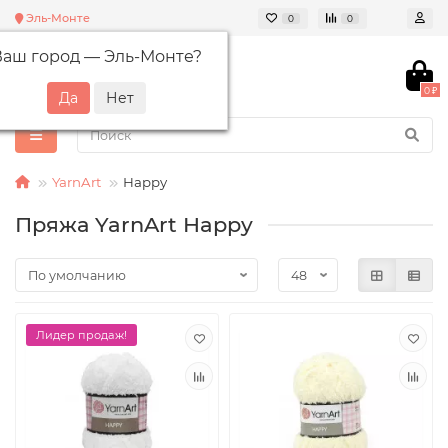
Эль-Монте
0
0
Ваш город —
Эль-Монте
?
0 ₽
YarnArt
Happy
Пряжа YarnArt Happy
Лидер продаж!